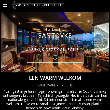
BACK
BACK
BACK
BACK
Onze producten
Ons verhaal
Praktische Informatie
Projecten
Collecties
Over Origineel Chapel
Installatie
Commercieel
TSJECHIË
Kleuren
Milieubewust ondernemen
Onderhoud
Wonen
SANTOVKE
Cassettes & patronen
Vloerverwarming en -koeling
BEKIJK DEZE COLLECTIE
Sorteringen
Certificaten en labels
Speciale projecten
Technische documentatie
Maatwerk & extra's
Garantie
EEN WARM WELKOM
Sorteringen
SANTOVAKE - TSJECHIË
"Een gast in je huis mogen ontvangen, is alsof je God thuis mag
Inspiratiemagazine
ontvangen”, luidt een Tsjechisch gezegde. Het is de basis van hun
nationale gastvrijheid. Dit interieur straalt in alles een warm
welkom uit. De extra smalle Origineel Chapel Minster planken
hebben de opvallende kleur Grimsby.