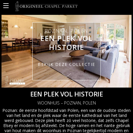
BACK
BACK
BACK
BACK
Onze producten
Ons verhaal
Praktische Informatie
Projecten
Collecties
Over Origineel Chapel
Installatie
Commercieel
POZNAN, POLEN
EEN PLEK VOL
Kleuren
Milieubewust ondernemen
Onderhoud
Wonen
HISTORIE
Cassettes & patronen
Vloerverwarming en -koeling
BEKIJK DEZE COLLECTIE
Sorteringen
Certificaten en labels
Speciale projecten
Technische documentatie
Maatwerk & extra's
Garantie
EEN PLEK VOL HISTORIE
Sorteringen
WOONHUIS – POZNAN, POLEN
Poznan: de eerste hoofdstad van Polen, een van de oudste steden
Inspiratiemagazine
van het land en de plek waar de eerste kathedraal van het land
werd gebouwd. Deze plek heeft zó veel historie, dat zelfs Chapel
Elsey er modern bij afsteekt. De hoge ramen en het riante gebruik
van hout maken dit woonhuis in Poznan tegelijkertijd modern en